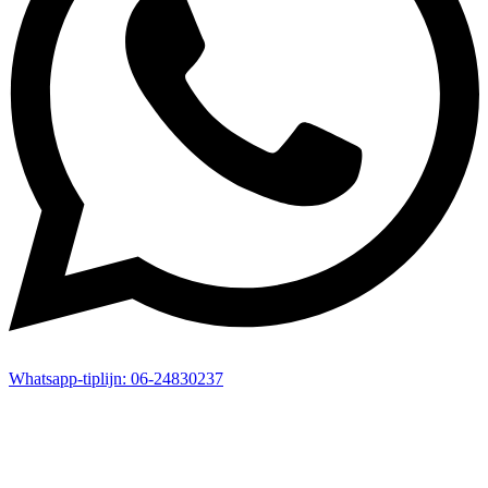
Whatsapp-
tiplijn:
06-24830237