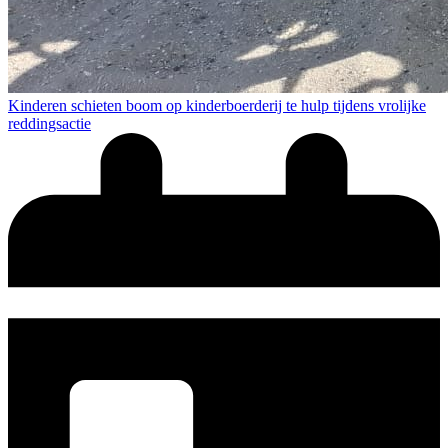
Kinderen schieten boom op kinderboerderij te hulp tijdens vrolijke
reddingsactie