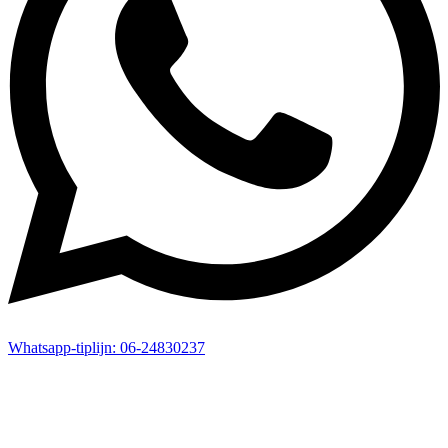
Whatsapp-
tiplijn:
06-24830237