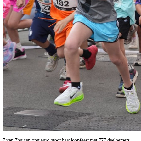
7 van 7huizen opnieuw groot hardloopfeest met 777 deelnemers