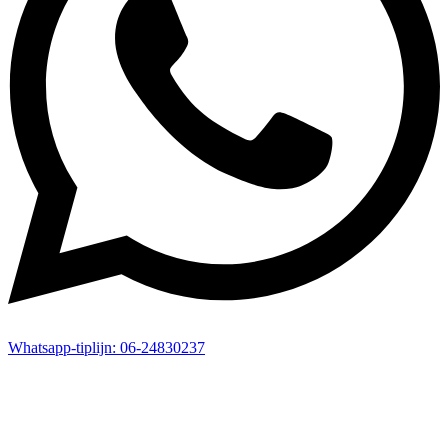
Whatsapp-
tiplijn:
06-24830237