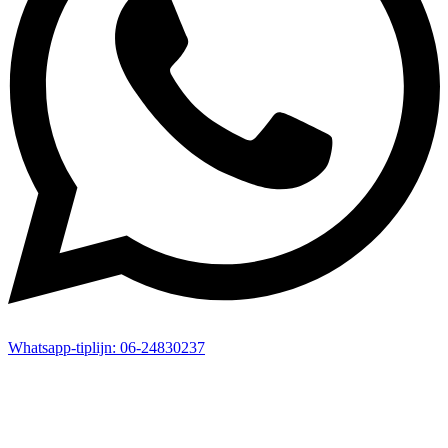
Whatsapp-
tiplijn:
06-24830237