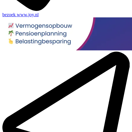
bezoek
www.joy.nl