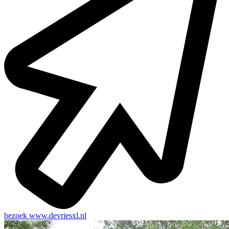
bezoek
www.devriesxl.nl