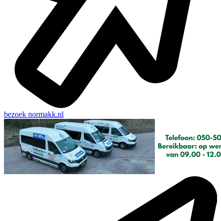
bezoek
normakk.nl