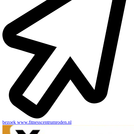
bezoek
www.fitnesscentrumroden.nl