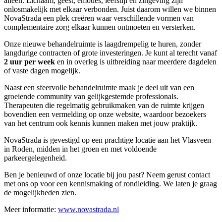
alleen. Lichaam, geest, emoties, leefstijl en zingeving zijn
onlosmakelijk met elkaar verbonden. Juist daarom willen we binnen
NovaStrada een plek creëren waar verschillende vormen van
complementaire zorg elkaar kunnen ontmoeten en versterken.
Onze nieuwe behandelruimte is laagdrempelig te huren, zonder
langdurige contracten of grote investeringen. Je kunt al terecht vanaf
2 uur per week
en in overleg is uitbreiding naar meerdere dagdelen
of vaste dagen mogelijk.
Naast een sfeervolle behandelruimte maak je deel uit van een
groeiende community van gelijkgestemde professionals.
Therapeuten die regelmatig gebruikmaken van de ruimte krijgen
bovendien een vermelding op onze website, waardoor bezoekers
van het centrum ook kennis kunnen maken met jouw praktijk.
NovaStrada is gevestigd op een prachtige locatie aan het Vlasveen
in Roden, midden in het groen en met voldoende
parkeergelegenheid.
Ben je benieuwd of onze locatie bij jou past? Neem gerust contact
met ons op voor een kennismaking of rondleiding. We laten je graag
de mogelijkheden zien.
Meer informatie:
www.novastrada.nl