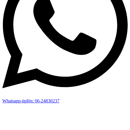
Whatsapp-
tiplijn:
06-24830237