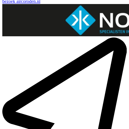
bezoek
aircoroden.nl