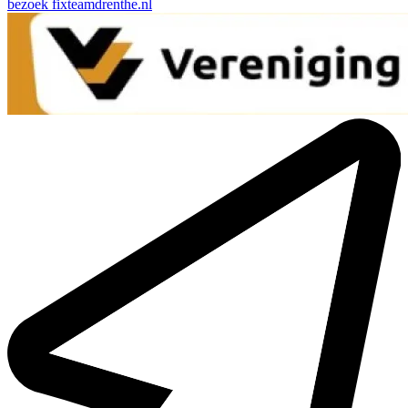
bezoek
fixteamdrenthe.nl