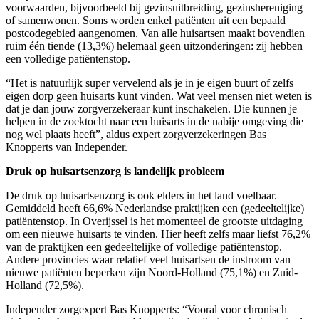
voorwaarden, bijvoorbeeld bij gezinsuitbreiding, gezinshereniging
of samenwonen. Soms worden enkel patiënten uit een bepaald
postcodegebied aangenomen. Van alle huisartsen maakt bovendien
ruim één tiende (13,3%) helemaal geen uitzonderingen: zij hebben
een volledige patiëntenstop.
“Het is natuurlijk super vervelend als je in je eigen buurt of zelfs
eigen dorp geen huisarts kunt vinden. Wat veel mensen niet weten is
dat je dan jouw zorgverzekeraar kunt inschakelen. Die kunnen je
helpen in de zoektocht naar een huisarts in de nabije omgeving die
nog wel plaats heeft”, aldus expert zorgverzekeringen Bas
Knopperts van Independer.
Druk op huisartsenzorg is landelijk probleem
De druk op huisartsenzorg is ook elders in het land voelbaar.
Gemiddeld heeft 66,6% Nederlandse praktijken een (gedeeltelijke)
patiëntenstop. In Overijssel is het momenteel de grootste uitdaging
om een nieuwe huisarts te vinden. Hier heeft zelfs maar liefst 76,2%
van de praktijken een gedeeltelijke of volledige patiëntenstop.
Andere provincies waar relatief veel huisartsen de instroom van
nieuwe patiënten beperken zijn Noord-Holland (75,1%) en Zuid-
Holland (72,5%).
Independer zorgexpert Bas Knopperts: “Vooral voor chronisch