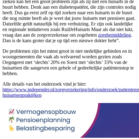
zieken kan het een groot probleem zijn als zij niet een huisarts in de
buurt hebben. Denk aan een diabetespatiënt, die zijn controles nodig
heeft. Dus ga eerst zelf op tijd zoeken naar een huisarts in de buurt
die nog ruimte heeft als je weet dat jouw huisarts met pensioen gaat.
Datzelfde geldt natuurlijk bij een verhuizing. Er zijn ook landelijke
en regionale initiatieven zoals RuilJeHuisarts Maar als dat niet lukt,
vraag dan aan de zorgverzekeraar om zogeheten
zorgbemiddeling
.
Dan is de kans groter dat je op tijd een nieuwe dokter hebt”.
De problemen zijn het minst groot in niet stedelijke gebieden en in
woongemeenten die vaak als welvarend worden gezien zoals
Oegstgeest met ‘slechts’ 20% en Soest met ‘slechts’ 33% van de
huisartsen die aangeven een gehele of gedeeltelijke patiëntenstop te
hebben.
Alle details van het onderzoek vind je hier:
https://www.independer.nl/zorgverzekering/info/onderzoek/patientens
huisartsenpraktijken