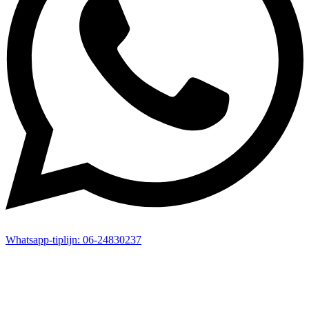
Whatsapp-
tiplijn:
06-24830237