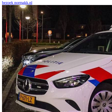
bezoek
normakk.nl