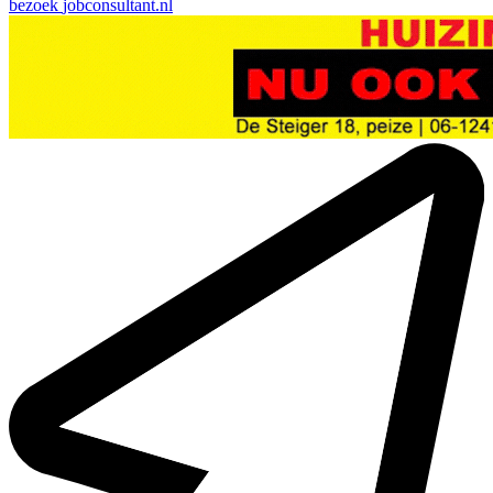
bezoek
jobconsultant.nl