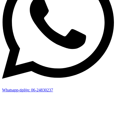
Whatsapp-
tiplijn:
06-24830237