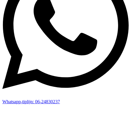
Whatsapp-
tiplijn:
06-24830237