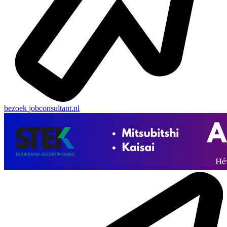
bezoek
jobconsultant.nl