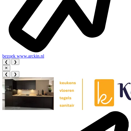
bezoek
www.arckin.nl
❮
❯
✕
❮
❯