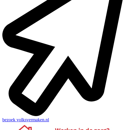
bezoek
volksvermaken.nl