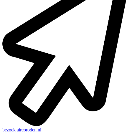
bezoek
aircoroden.nl