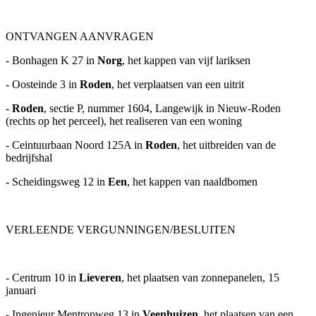
ONTVANGEN AANVRAGEN
- Bonhagen K 27 in
Norg
, het kappen van vijf lariksen
- Oosteinde 3 in
Roden
, het verplaatsen van een uitrit
-
Roden
, sectie P, nummer 1604, Langewijk in Nieuw-Roden
(rechts op het perceel), het realiseren van een woning
- Ceintuurbaan Noord 125A in
Roden
, het uitbreiden van de
bedrijfshal
- Scheidingsweg 12 in
Een
, het kappen van naaldbomen
VERLEENDE VERGUNNINGEN/BESLUITEN
- Centrum 10 in
Lieveren
, het plaatsen van zonnepanelen, 15
januari
- Ingenieur Mentropweg 13 in
Veenhuizen
, het plaatsen van een