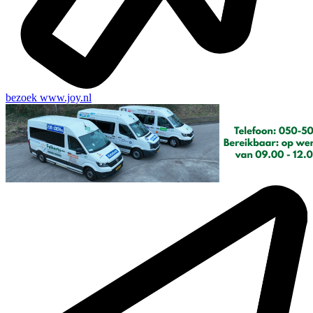
bezoek
www.joy.nl