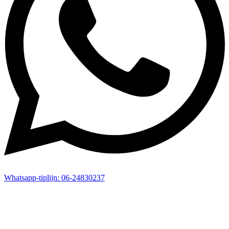
Whatsapp-
tiplijn:
06-24830237