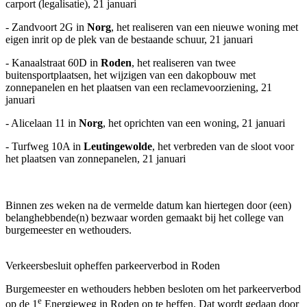
carport (legalisatie), 21 januari
- Zandvoort 2G in
Norg
, het realiseren van een nieuwe woning met
eigen inrit op de plek van de bestaande schuur, 21 januari
- Kanaalstraat 60D in
Roden
, het realiseren van twee
buitensportplaatsen, het wijzigen van een dakopbouw met
zonnepane­len en het plaatsen van een reclamevo­orzie­ning, 21
januari
- Alicelaan 11 in
Norg
, het oprichten van een woning, 21 januari
- Turfweg 10A in
Leutingewolde
, het verbreden van de sloot voor
het plaatsen van zonnepanelen, 21 januari
Binnen zes weken na de vermelde datum kan hiertegen door (een)
belanghebbende(n) bezwaar worden gemaakt bij het college van
burgemeester en wethouders.
Verkeersbesluit opheffen parkeerverbod in Roden
Burgemeester en wethouders hebben besloten om het parkeerverbod
e
op de 1
Energieweg in Roden op te heffen. Dat wordt gedaan door