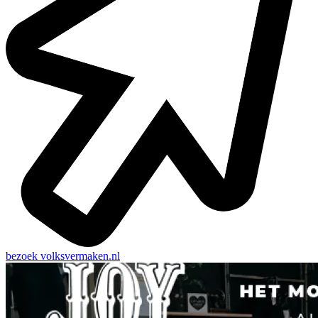
bezoek
volksvermaken.nl