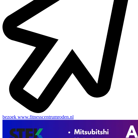
bezoek
www.fitnesscentrumroden.nl