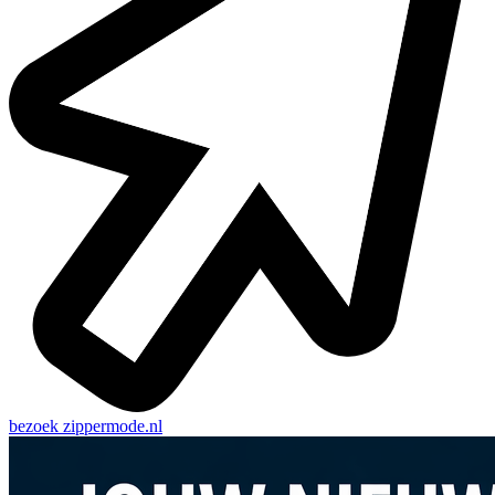
bezoek
zippermode.nl