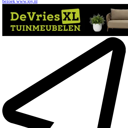
bezoek
www.joy.nl