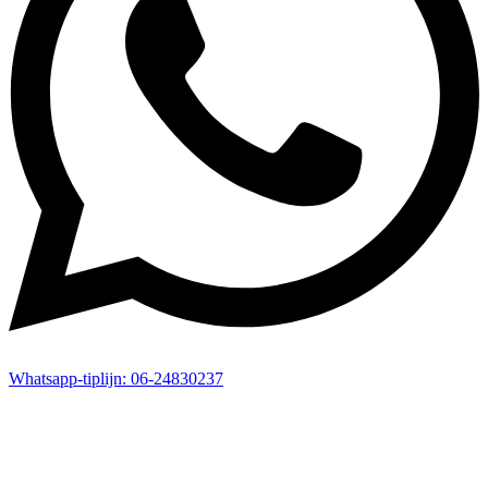
Whatsapp-
tiplijn:
06-24830237