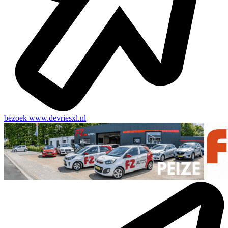
bezoek
www.devriesxl.nl