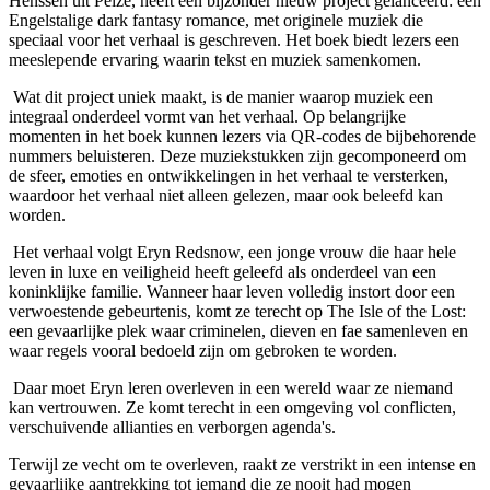
Henssen uit Peize, heeft een bijzonder nieuw project gelanceerd: een
Engelstalige dark fantasy romance, met originele muziek die
speciaal voor het verhaal is geschreven. Het boek biedt lezers een
meeslepende ervaring waarin tekst en muziek samenkomen.
Wat dit project uniek maakt, is de manier waarop muziek een
integraal onderdeel vormt van het verhaal. Op belangrijke
momenten in het boek kunnen lezers via QR-codes de bijbehorende
nummers beluisteren. Deze muziekstukken zijn gecomponeerd om
de sfeer, emoties en ontwikkelingen in het verhaal te versterken,
waardoor het verhaal niet alleen gelezen, maar ook beleefd kan
worden.
Het verhaal volgt Eryn Redsnow, een jonge vrouw die haar hele
leven in luxe en veiligheid heeft geleefd als onderdeel van een
koninklijke familie. Wanneer haar leven volledig instort door een
verwoestende gebeurtenis, komt ze terecht op The Isle of the Lost:
een gevaarlijke plek waar criminelen, dieven en fae samenleven en
waar regels vooral bedoeld zijn om gebroken te worden.
Daar moet Eryn leren overleven in een wereld waar ze niemand
kan vertrouwen. Ze komt terecht in een omgeving vol conflicten,
verschuivende allianties en verborgen agenda's.
Terwijl ze vecht om te overleven, raakt ze verstrikt in een intense en
gevaarlijke aantrekking tot iemand die ze nooit had mogen