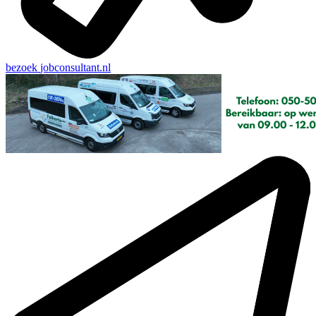
bezoek
jobconsultant.nl