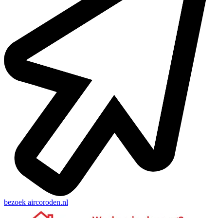
bezoek
aircoroden.nl