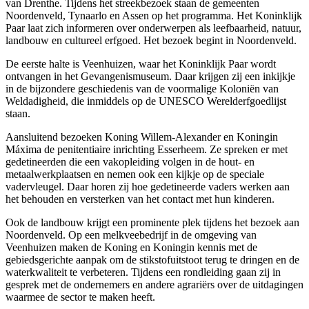
van Drenthe. Tijdens het streekbezoek staan de gemeenten
Noordenveld, Tynaarlo en Assen op het programma. Het Koninklijk
Paar laat zich informeren over onderwerpen als leefbaarheid, natuur,
landbouw en cultureel erfgoed. Het bezoek begint in Noordenveld.
De eerste halte is Veenhuizen, waar het Koninklijk Paar wordt
ontvangen in het Gevangenismuseum. Daar krijgen zij een inkijkje
in de bijzondere geschiedenis van de voormalige Koloniën van
Weldadigheid, die inmiddels op de UNESCO Werelderfgoedlijst
staan.
Aansluitend bezoeken Koning Willem-Alexander en Koningin
Máxima de penitentiaire inrichting Esserheem. Ze spreken er met
gedetineerden die een vakopleiding volgen in de hout- en
metaalwerkplaatsen en nemen ook een kijkje op de speciale
vadervleugel. Daar horen zij hoe gedetineerde vaders werken aan
het behouden en versterken van het contact met hun kinderen.
Ook de landbouw krijgt een prominente plek tijdens het bezoek aan
Noordenveld. Op een melkveebedrijf in de omgeving van
Veenhuizen maken de Koning en Koningin kennis met de
gebiedsgerichte aanpak om de stikstofuitstoot terug te dringen en de
waterkwaliteit te verbeteren. Tijdens een rondleiding gaan zij in
gesprek met de ondernemers en andere agrariërs over de uitdagingen
waarmee de sector te maken heeft.