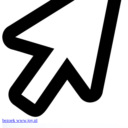
bezoek
www.joy.nl