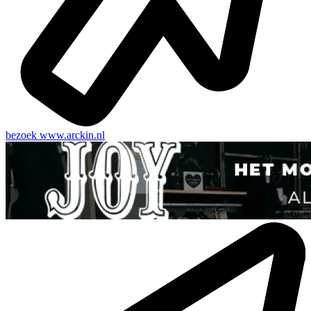
bezoek
www.arckin.nl