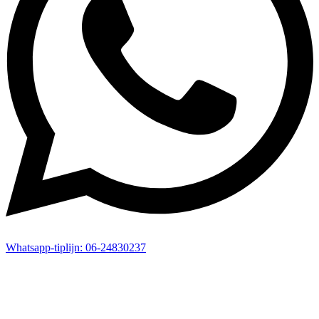
Whatsapp-
tiplijn:
06-24830237