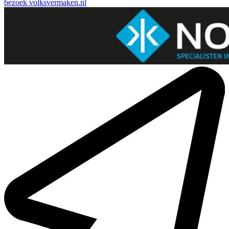
bezoek
volksvermaken.nl