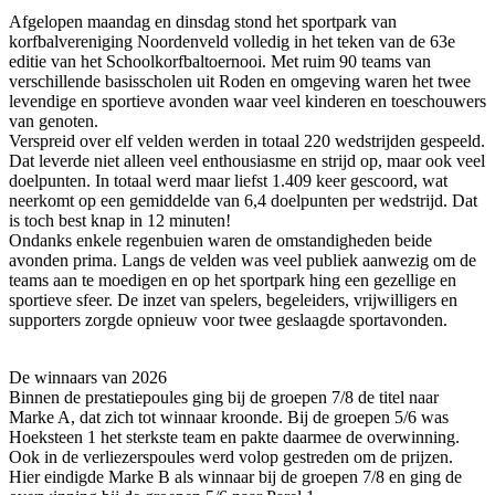
Afgelopen maandag en dinsdag stond het sportpark van
korfbalvereniging Noordenveld volledig in het teken van de 63e
editie van het Schoolkorfbaltoernooi. Met ruim 90 teams van
verschillende basisscholen uit Roden en omgeving waren het twee
levendige en sportieve avonden waar veel kinderen en toeschouwers
van genoten.
Verspreid over elf velden werden in totaal 220 wedstrijden gespeeld.
Dat leverde niet alleen veel enthousiasme en strijd op, maar ook veel
doelpunten. In totaal werd maar liefst 1.409 keer gescoord, wat
neerkomt op een gemiddelde van 6,4 doelpunten per wedstrijd. Dat
is toch best knap in 12 minuten!
Ondanks enkele regenbuien waren de omstandigheden beide
avonden prima. Langs de velden was veel publiek aanwezig om de
teams aan te moedigen en op het sportpark hing een gezellige en
sportieve sfeer. De inzet van spelers, begeleiders, vrijwilligers en
supporters zorgde opnieuw voor twee geslaagde sportavonden.
De winnaars van 2026
Binnen de prestatiepoules ging bij de groepen 7/8 de titel naar
Marke A, dat zich tot winnaar kroonde. Bij de groepen 5/6 was
Hoeksteen 1 het sterkste team en pakte daarmee de overwinning.
Ook in de verliezerspoules werd volop gestreden om de prijzen.
Hier eindigde Marke B als winnaar bij de groepen 7/8 en ging de