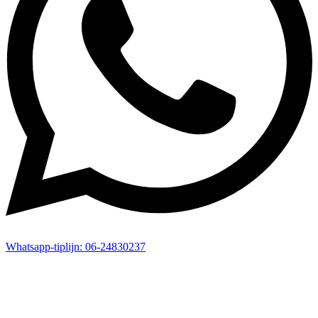
Whatsapp-
tiplijn:
06-24830237