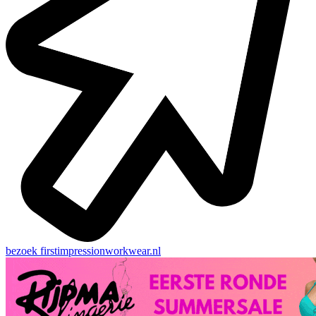
bezoek
firstimpressionworkwear.nl