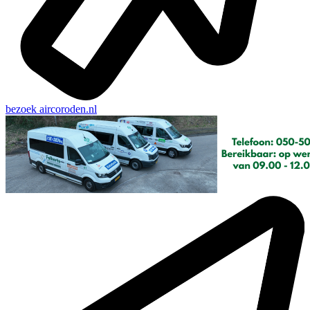
bezoek
aircoroden.nl