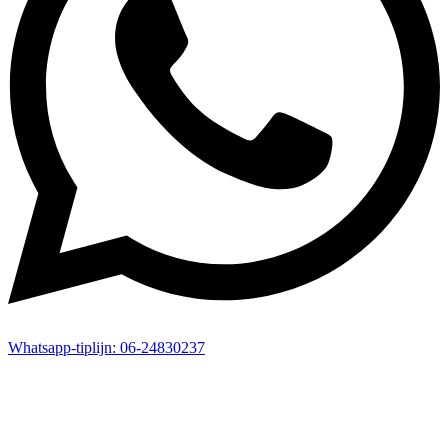
Whatsapp-
tiplijn:
06-24830237