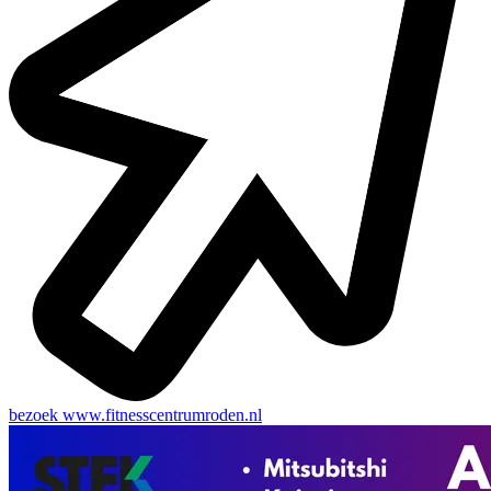
bezoek
www.fitnesscentrumroden.nl