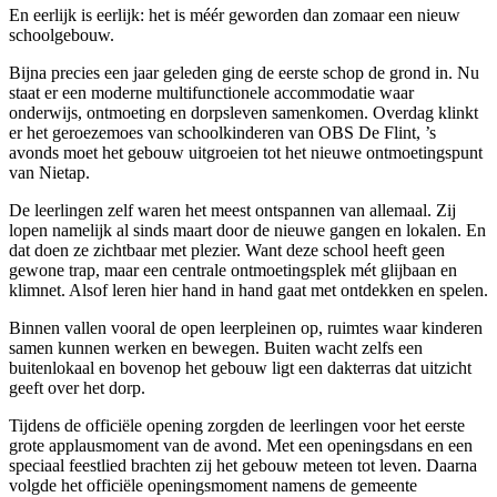
En eerlijk is eerlijk: het is méér geworden dan zomaar een nieuw
schoolgebouw.
Bijna precies een jaar geleden ging de eerste schop de grond in. Nu
staat er een moderne multifunctionele accommodatie waar
onderwijs, ontmoeting en dorpsleven samenkomen. Overdag klinkt
er het geroezemoes van schoolkinderen van OBS De Flint, ’s
avonds moet het gebouw uitgroeien tot het nieuwe ontmoetingspunt
van Nietap.
De leerlingen zelf waren het meest ontspannen van allemaal. Zij
lopen namelijk al sinds maart door de nieuwe gangen en lokalen. En
dat doen ze zichtbaar met plezier. Want deze school heeft geen
gewone trap, maar een centrale ontmoetingsplek mét glijbaan en
klimnet. Alsof leren hier hand in hand gaat met ontdekken en spelen.
Binnen vallen vooral de open leerpleinen op, ruimtes waar kinderen
samen kunnen werken en bewegen. Buiten wacht zelfs een
buitenlokaal en bovenop het gebouw ligt een dakterras dat uitzicht
geeft over het dorp.
Tijdens de officiële opening zorgden de leerlingen voor het eerste
grote applausmoment van de avond. Met een openingsdans en een
speciaal feestlied brachten zij het gebouw meteen tot leven. Daarna
volgde het officiële openingsmoment namens de gemeente