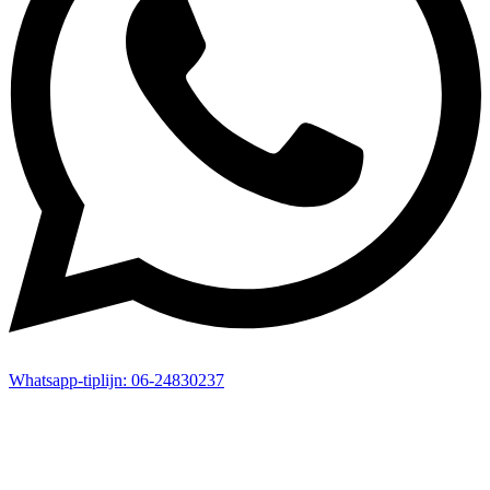
Whatsapp-
tiplijn:
06-24830237