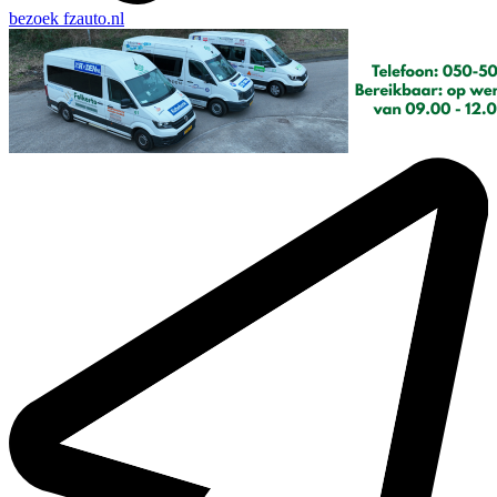
bezoek
fzauto.nl