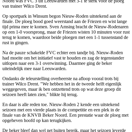
Noord was FVC 3 uit Leeuwarden met 3-1 te sterk voor de ploeg
van trainer Wilco Drent.
Op sportpark in Winsum begon Nieuw-Roden uitstekend aan de
finale. De ploeg bood goed weerstand aan de Friezen en wist lange
tijd prima mee te komen. Sven Amsing bracht de Nieuw-Rodenaren
op een 1-0 voorsprong, maar de Friezen wisten 10 minuten voor rust
terug te komen, waardoor beide ploegen met een 1-1 tussenstand de
rust in gingen.
Na de pauze schakelde FVC echter een tandje bij. Nieuw-Roden
had moeite om het initiatief vast te houden en zag de tegenstander
uitlopen naar een 3-1 overwinning. Daarmee ging de beker
uiteindelijk mee naar Leeuwarden.
Ondanks de teleurstelling overheerste na afloop vooral trots bij
trainer Wilco Drent. "We hebben het in de tweede helft eigenlijk
weggegeven, maar ik ben ontzettend trots op wat deze groep dit
seizoen heeft laten zien," blikte hij terug.
En daar is alle reden toe. Nieuw-Roden 2 kende een uitstekend
seizoen met een vierde plaats in de competitie en een plek in de
finale van de KNVB Beker Noord. Een prestatie waar de ploeg met
opgeheven hoofd op kan terugkijken.
De beker bleef dan wel net buiten bereik, maar het seizoen leverde