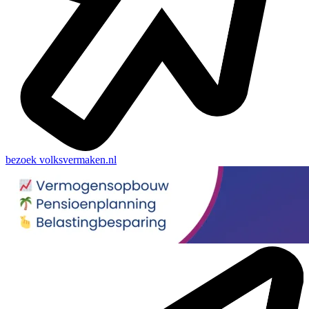
bezoek
volksvermaken.nl