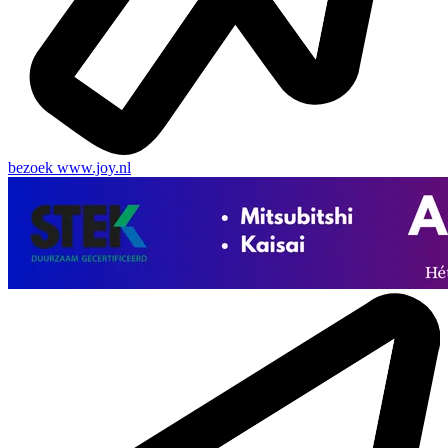
bezoek
www.joy.nl