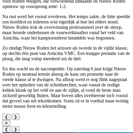
voor Ruben Wiegers, die verwoestend uithaalde en Nieuw Roden
opnieuw op voorsprong zette: 1-2.
Na rust werd het vooral overleven. Het tempo zakte, de hitte speelde
een hoofdrol en iedereen wist eigenlijk al hoe het elders stond.
Nieuw Roden trok de overwinning professioneel over de streep,
maar hoorde ondertussen de vuurwerkknallen vanaf het veld van
Amicitia, waar het kampioensfeest inmiddels was begonnen.
Zo eindigt Nieuw Roden het seizoen als tweede in de vijfde klasse,
op slechts één punt van Amicitia VMC. Een knappe prestatie van de
ploeg, die lang volop meedeed om de titel.
En dus wacht nu de nacompetitie. Op zaterdag 6 juni krijgt Nieuw
Roden op neutraal terrein alsnog de kans om promotie naar de
vierde klasse af te dwingen. Na afloop werd er nog flink nagepraat
over het optreden van de scheidsrechter, waar vanuit de nodige
kritiek klonk op het veld en aan de zijlijn, al vond de beste man
zichzelf geweldig fluiten. Maar boven alles overheerste toch vooral
dat gevoel van nét tekortkomen. Soms zit er in voetbal maar twintig
meter tussen feest en teleurstelling.
❮
❯
✕
❮
❯