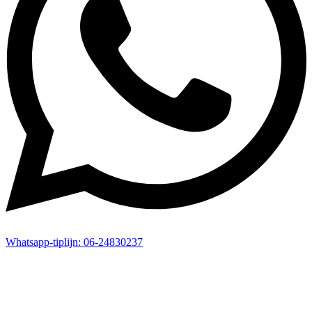
Whatsapp-
tiplijn:
06-24830237