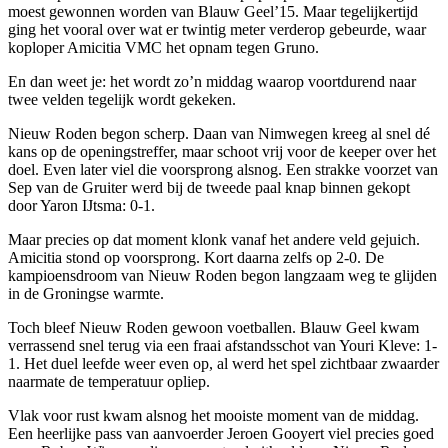
moest gewonnen worden van Blauw Geel’15. Maar tegelijkertijd
ging het vooral over wat er twintig meter verderop gebeurde, waar
koploper Amicitia VMC het opnam tegen Gruno.
En dan weet je: het wordt zo’n middag waarop voortdurend naar
twee velden tegelijk wordt gekeken.
Nieuw Roden begon scherp. Daan van Nimwegen kreeg al snel dé
kans op de openingstreffer, maar schoot vrij voor de keeper over het
doel. Even later viel die voorsprong alsnog. Een strakke voorzet van
Sep van de Gruiter werd bij de tweede paal knap binnen gekopt
door Yaron IJtsma: 0-1.
Maar precies op dat moment klonk vanaf het andere veld gejuich.
Amicitia stond op voorsprong. Kort daarna zelfs op 2-0. De
kampioensdroom van Nieuw Roden begon langzaam weg te glijden
in de Groningse warmte.
Toch bleef Nieuw Roden gewoon voetballen. Blauw Geel kwam
verrassend snel terug via een fraai afstandsschot van Youri Kleve: 1-
1. Het duel leefde weer even op, al werd het spel zichtbaar zwaarder
naarmate de temperatuur opliep.
Vlak voor rust kwam alsnog het mooiste moment van de middag.
Een heerlijke pass van aanvoerder Jeroen Gooyert viel precies goed