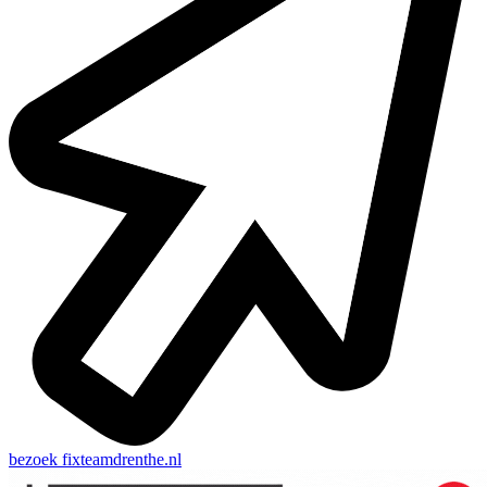
bezoek
fixteamdrenthe.nl