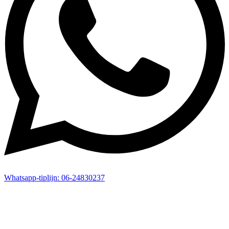
Whatsapp-
tiplijn:
06-24830237