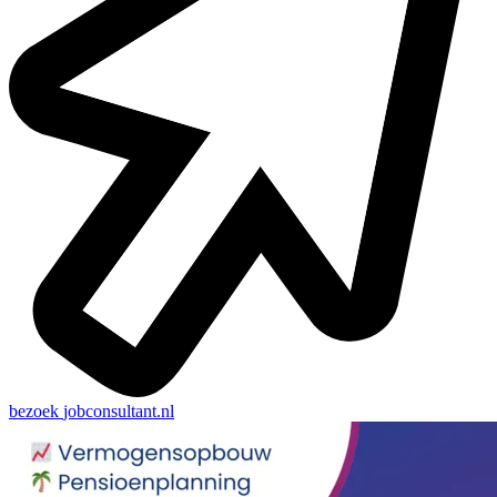
bezoek
jobconsultant.nl