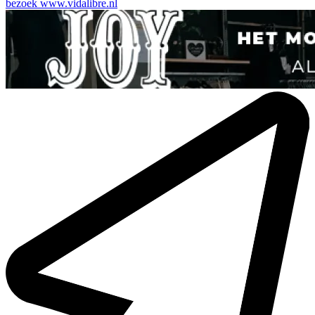
bezoek
www.vidalibre.nl