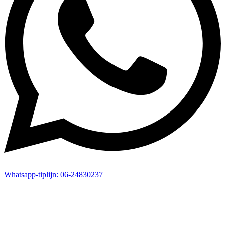
Whatsapp-
tiplijn:
06-24830237