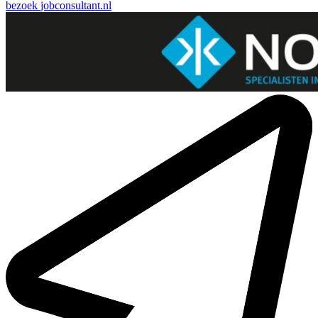
bezoek
jobconsultant.nl