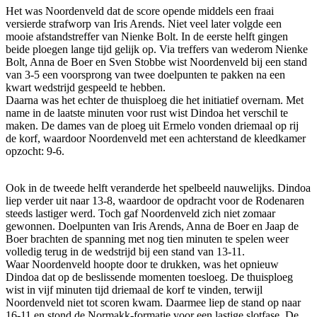
Het was Noordenveld dat de score opende middels een fraai
versierde strafworp van Iris Arends. Niet veel later volgde een
mooie afstandstreffer van Nienke Bolt. In de eerste helft gingen
beide ploegen lange tijd gelijk op. Via treffers van wederom Nienke
Bolt, Anna de Boer en Sven Stobbe wist Noordenveld bij een stand
van 3-5 een voorsprong van twee doelpunten te pakken na een
kwart wedstrijd gespeeld te hebben.
Daarna was het echter de thuisploeg die het initiatief overnam. Met
name in de laatste minuten voor rust wist Dindoa het verschil te
maken. De dames van de ploeg uit Ermelo vonden driemaal op rij
de korf, waardoor Noordenveld met een achterstand de kleedkamer
opzocht: 9-6.
Ook in de tweede helft veranderde het spelbeeld nauwelijks. Dindoa
liep verder uit naar 13-8, waardoor de opdracht voor de Rodenaren
steeds lastiger werd. Toch gaf Noordenveld zich niet zomaar
gewonnen. Doelpunten van Iris Arends, Anna de Boer en Jaap de
Boer brachten de spanning met nog tien minuten te spelen weer
volledig terug in de wedstrijd bij een stand van 13-11.
Waar Noordenveld hoopte door te drukken, was het opnieuw
Dindoa dat op de beslissende momenten toesloeg. De thuisploeg
wist in vijf minuten tijd driemaal de korf te vinden, terwijl
Noordenveld niet tot scoren kwam. Daarmee liep de stand op naar
16-11 en stond de Normakk-formatie voor een lastige slotfase. De