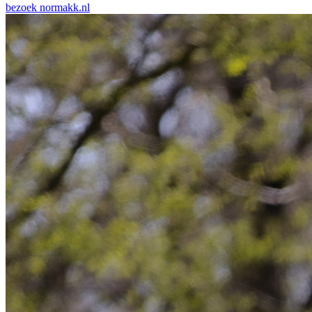
bezoek
normakk.nl