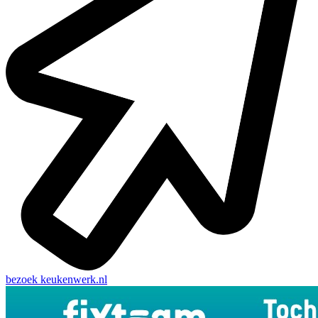
bezoek
keukenwerk.nl