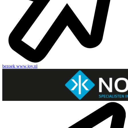
bezoek
www.joy.nl