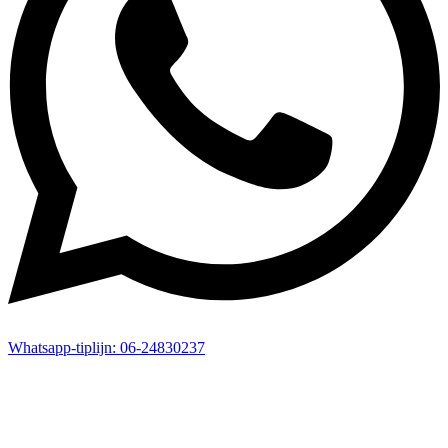
Whatsapp-
tiplijn:
06-24830237