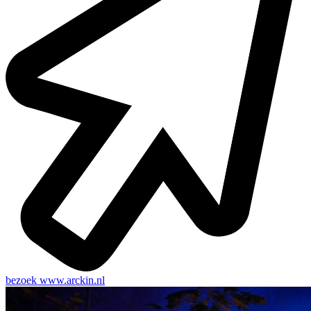
bezoek
www.arckin.nl