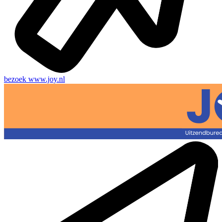
bezoek
www.joy.nl