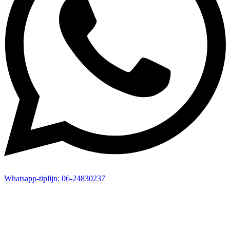
Whatsapp-
tiplijn:
06-24830237