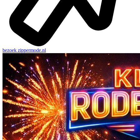
bezoek
zippermode.nl