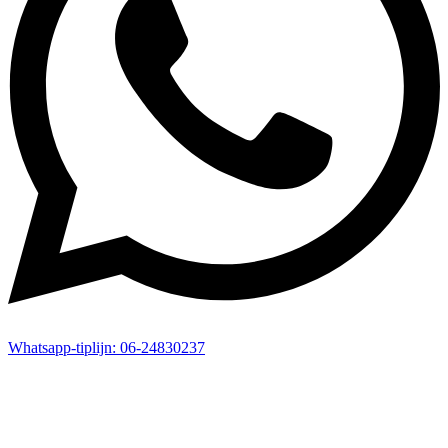
Whatsapp-
tiplijn:
06-24830237