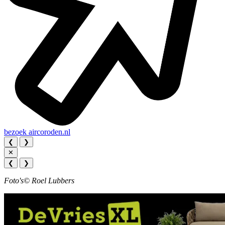
bezoek
aircoroden.nl
❮
❯
✕
❮
❯
Foto's© Roel Lubbers