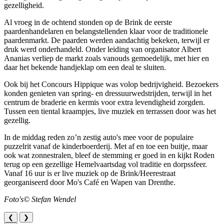
gezelligheid.
Al vroeg in de ochtend stonden op de Brink de eerste
paardenhandelaren en belangstellenden klaar voor de traditionele
paardenmarkt. De paarden werden aandachtig bekeken, terwijl er
druk werd onderhandeld. Onder leiding van organisator Albert
Ananias verliep de markt zoals vanouds gemoedelijk, met hier en
daar het bekende handjeklap om een deal te sluiten.
Ook bij het Concours Hippique was volop bedrijvigheid. Bezoekers
konden genieten van spring- en dressuurwedstrijden, terwijl in het
centrum de braderie en kermis voor extra levendigheid zorgden.
Tussen een tiental kraampjes, live muziek en terrassen door was het
gezellig.
In de middag reden zo’n zestig auto's mee voor de populaire
puzzelrit vanaf de kinderboerderij. Met af en toe een buitje, maar
ook wat zonnestralen, bleef de stemming er goed in en kijkt Roden
terug op een gezellige Hemelvaartsdag vol traditie en dorpssfeer.
Vanaf 16 uur is er live muziek op de Brink/Heerestraat
georganiseerd door Mo's Café en Wapen van Drenthe.
Foto's© Stefan Wendel
❮
❯