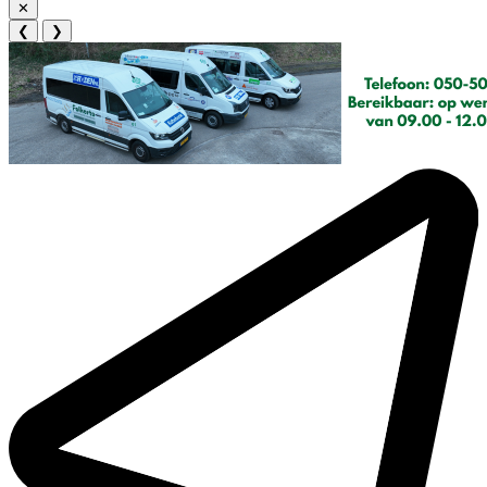
✕
❮
❯