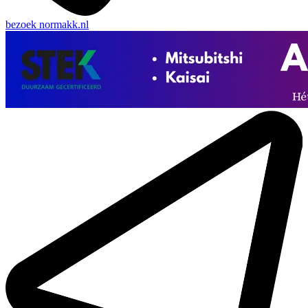
bezoek
normakk.nl