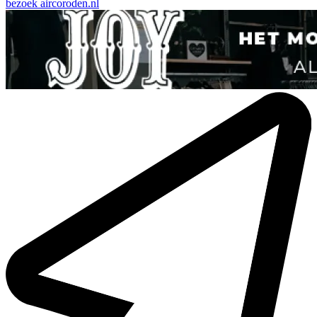
bezoek
aircoroden.nl