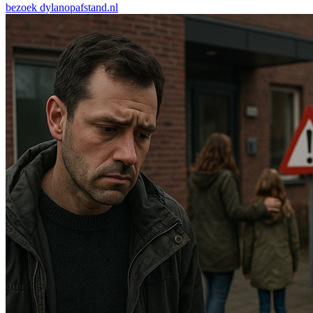
bezoek
dylanopafstand.nl