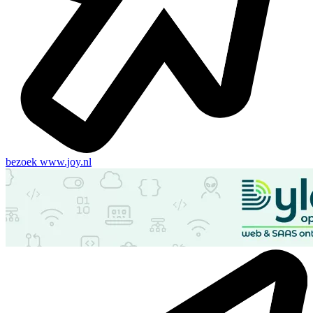
bezoek
www.joy.nl