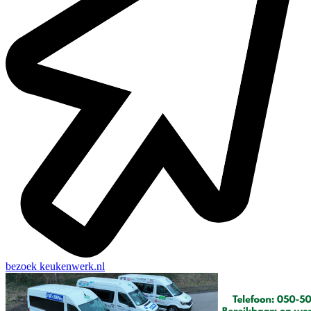
bezoek
keukenwerk.nl