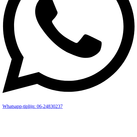
Whatsapp-
tiplijn:
06-24830237