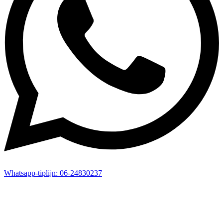
Whatsapp-
tiplijn:
06-24830237