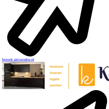
bezoek
aircoroden.nl