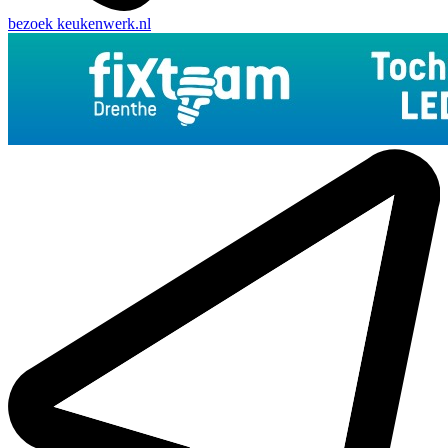
bezoek
keukenwerk.nl