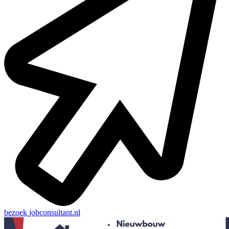
bezoek
jobconsultant.nl