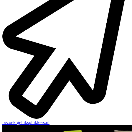
bezoek
geluksplukkers.nl