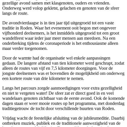
gezellige avond samen met klasgenoten, ouders en vrienden.
Onderweg werd volop gekletst, gelachen en genoten van de sfeer
langs de route.
De avondvierdaagse is in tien jaar tijd uitgegroeid tot een vaste
traditie in Roden. Waar het evenement ooit begon met ongeveer
vijfhonderd deelnemers, is het inmiddels uitgegroeid tot een groot
wandelfeest waar ieder jaar meer mensen aan meedoen. Na een
onderbreking tijdens de coronaperiode is het enthousiasme alleen
maar verder toegenomen.
Door de warmte had de organisatie wel enkele aanpassingen
gedaan. De langere afstand van tien kilometer werd geschrapt, zodat
alleen de routes van vijf en 7,5 kilometer doorgingen. Voor de
jongste deelnemers was er bovendien de mogelijkheid om onderweg
een kortere route van drie kilometer te nemen.
Langs het parcours zorgde aanmoedigingen voor extra gezelligheid
en niet te vergeten water! De sfeer zat er direct goed in en veel
wandelaars genoten zichtbaar van de eerste avond. Ook de komende
dagen staan er weer mooie routes op het programma, met donderdag
traditiegetrouw de tocht door verschillende buurten van Roden.
Vrijdag wacht de feestelijke afsluiting van de jubileumeditie. Daarbij
ontbreken muziek, publiek en de traditionele aanwezigheid van de