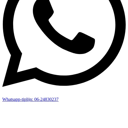
Whatsapp-
tiplijn:
06-24830237