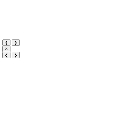
❮
❯
✕
❮
❯