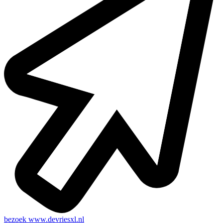
bezoek
www.devriesxl.nl