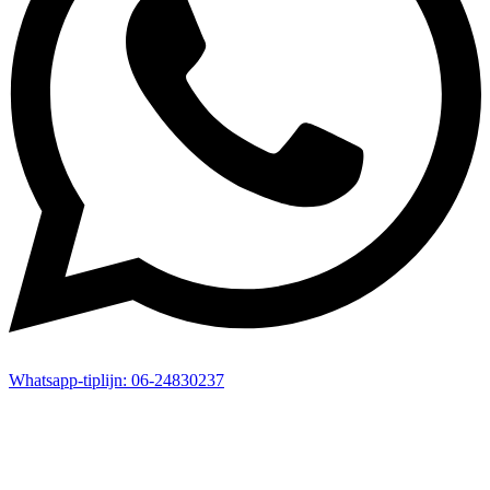
Whatsapp-
tiplijn:
06-24830237