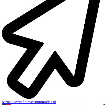
bezoek
www.fitnesscentrumroden.nl