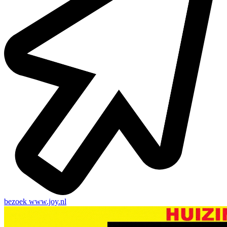
bezoek
www.joy.nl