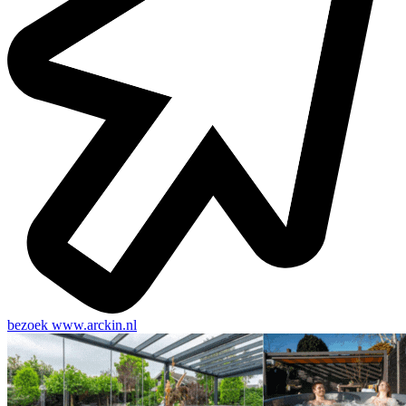
bezoek
www.arckin.nl