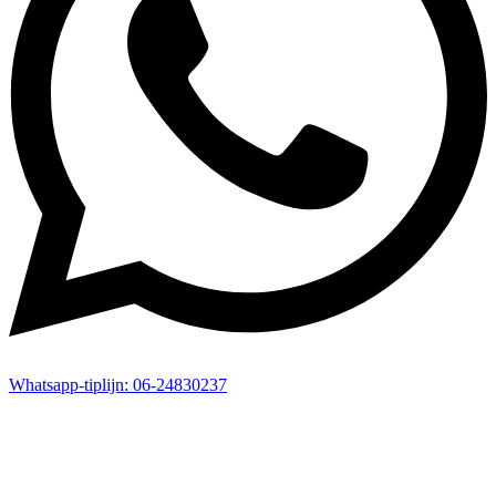
Whatsapp-
tiplijn:
06-24830237