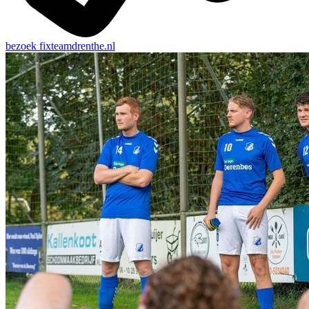
bezoek
fixteamdrenthe.nl