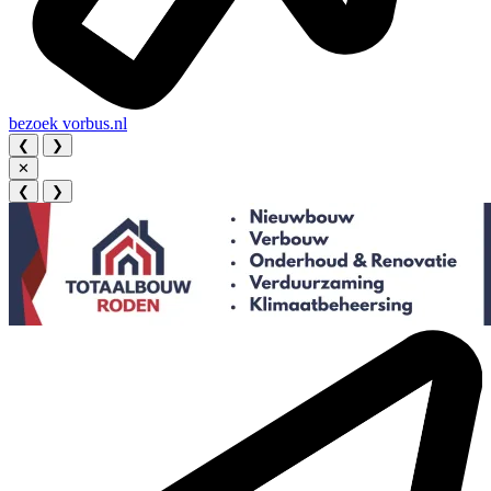
bezoek
vorbus.nl
❮
❯
✕
❮
❯