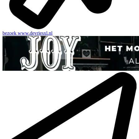
bezoek
www.devriesxl.nl