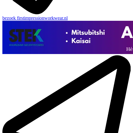
bezoek
firstimpressionworkwear.nl