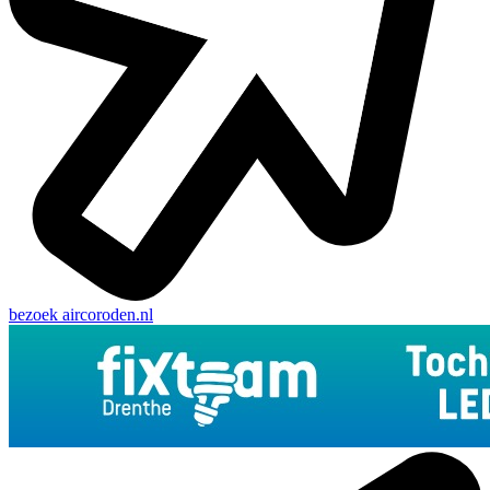
bezoek
aircoroden.nl