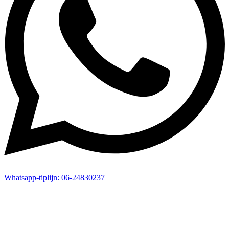
Whatsapp-
tiplijn:
06-24830237