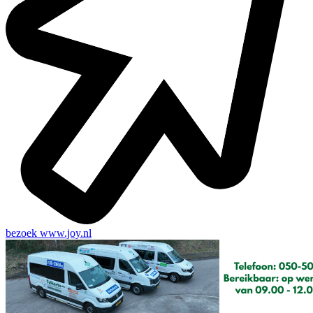
bezoek
www.joy.nl