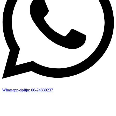
Whatsapp-
tiplijn:
06-24830237