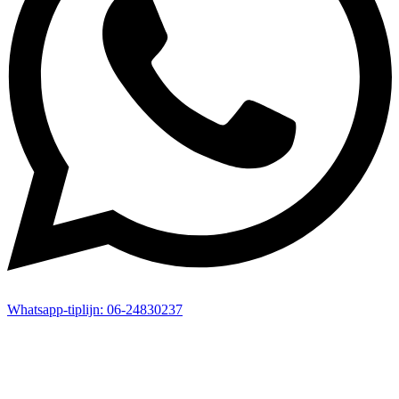
Whatsapp-
tiplijn:
06-24830237