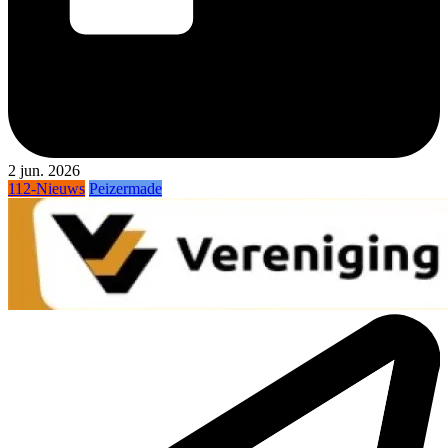
2 jun. 2026
112-Nieuws
Peizermade