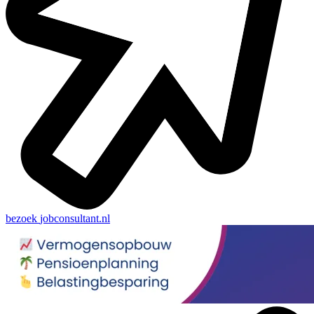
bezoek
jobconsultant.nl