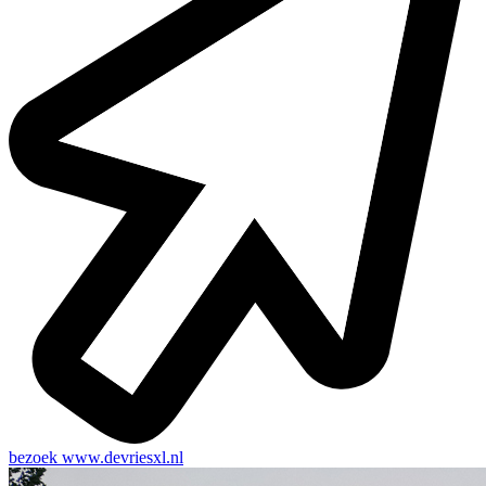
bezoek
www.devriesxl.nl