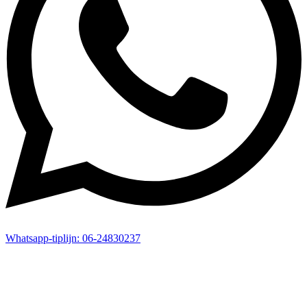
Whatsapp-
tiplijn:
06-24830237