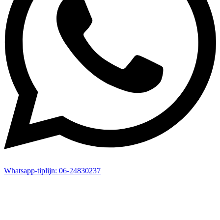
Whatsapp-
tiplijn:
06-24830237