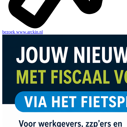
bezoek
www.arckin.nl