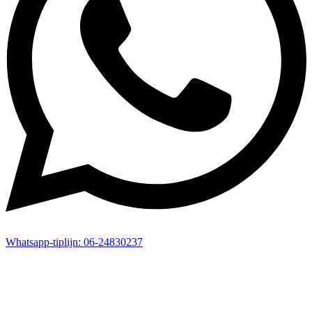
Whatsapp-
tiplijn:
06-24830237