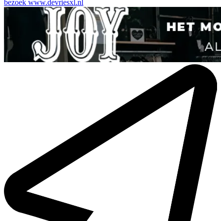
bezoek
www.devriesxl.nl