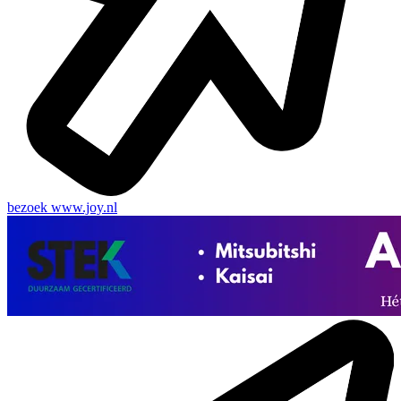
bezoek
www.joy.nl