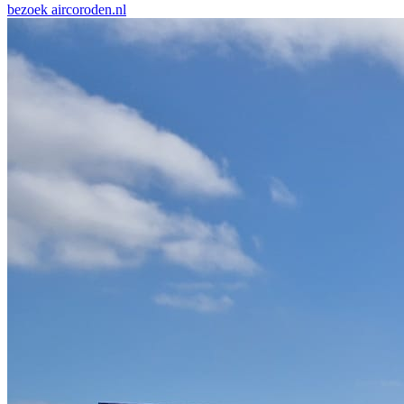
bezoek
aircoroden.nl