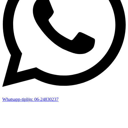
Whatsapp-
tiplijn:
06-24830237