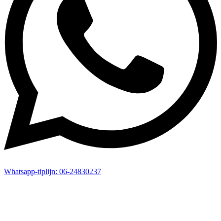
Whatsapp-
tiplijn:
06-24830237