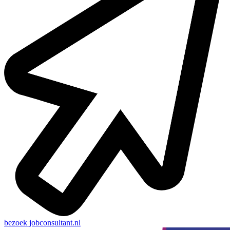
bezoek
jobconsultant.nl