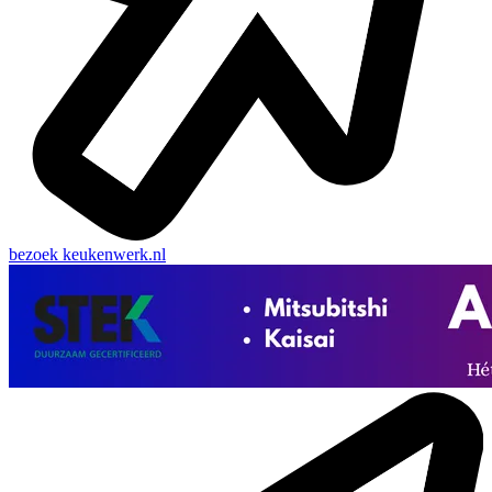
bezoek
keukenwerk.nl