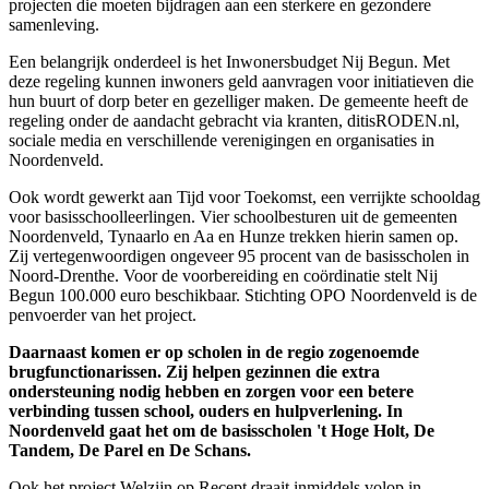
projecten die moeten bijdragen aan een sterkere en gezondere
samenleving.
Een belangrijk onderdeel is het Inwonersbudget Nij Begun. Met
deze regeling kunnen inwoners geld aanvragen voor initiatieven die
hun buurt of dorp beter en gezelliger maken. De gemeente heeft de
regeling onder de aandacht gebracht via kranten, ditisRODEN.nl,
sociale media en verschillende verenigingen en organisaties in
Noordenveld.
Ook wordt gewerkt aan Tijd voor Toekomst, een verrijkte schooldag
voor basisschoolleerlingen. Vier schoolbesturen uit de gemeenten
Noordenveld, Tynaarlo en Aa en Hunze trekken hierin samen op.
Zij vertegenwoordigen ongeveer 95 procent van de basisscholen in
Noord-Drenthe. Voor de voorbereiding en coördinatie stelt Nij
Begun 100.000 euro beschikbaar. Stichting OPO Noordenveld is de
penvoerder van het project.
Daarnaast komen er op scholen in de regio zogenoemde
brugfunctionarissen. Zij helpen gezinnen die extra
ondersteuning nodig hebben en zorgen voor een betere
verbinding tussen school, ouders en hulpverlening. In
Noordenveld gaat het om de basisscholen 't Hoge Holt, De
Tandem, De Parel en De Schans.
Ook het project Welzijn op Recept draait inmiddels volop in