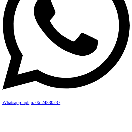
Whatsapp-
tiplijn:
06-24830237