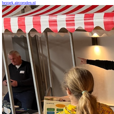
bezoek
aircoroden.nl