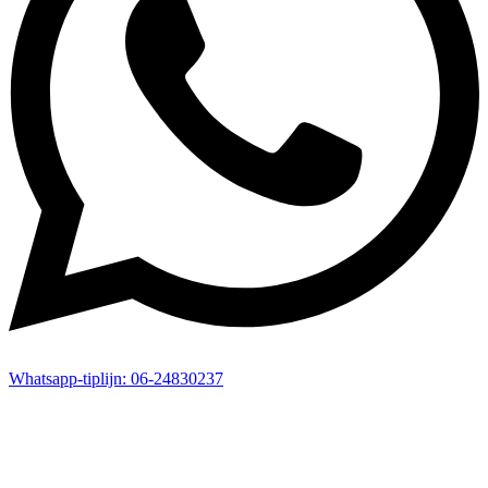
Whatsapp-
tiplijn:
06-24830237