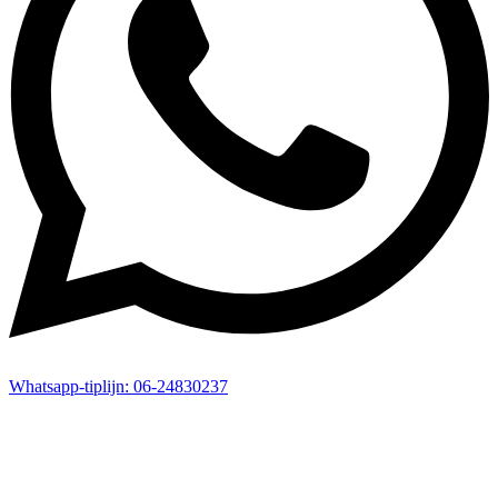
Whatsapp-
tiplijn:
06-24830237